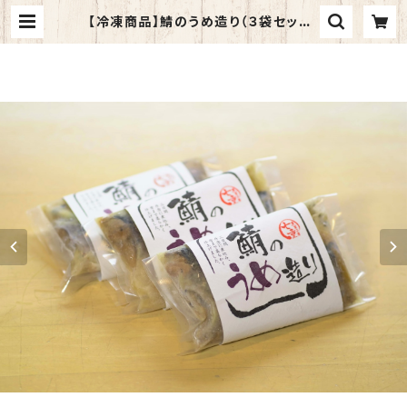
【冷凍商品】鯖のうめ造り（３袋セット）
| 青森八戸 虎鯖本店｜虎鯖棒すし、
鯖みそ煮のオンラインショップ｜