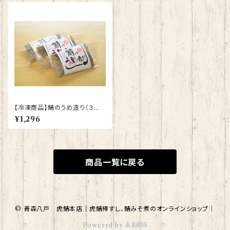
【冷凍商品】鯖のうめ造り（３袋
セット）
¥1,296
商品一覧に戻る
© 青森八戸 虎鯖本店｜虎鯖棒すし、鯖みそ煮のオンラインショップ｜
Powered by