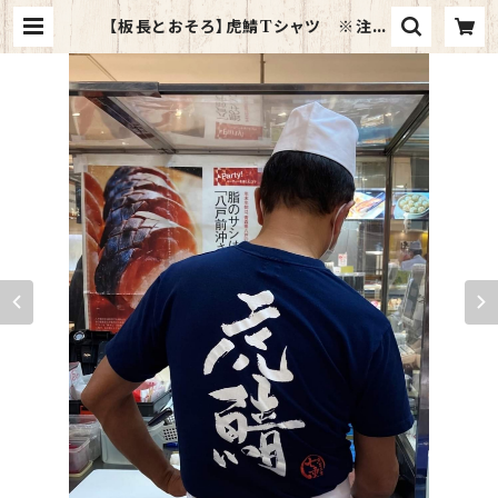
【板長とおそろ】虎鯖Tシャツ ※注文
時にサイズを指定ください | 青森八
戸 虎鯖本店｜虎鯖棒すし、鯖みそ煮
のオンラインショップ｜