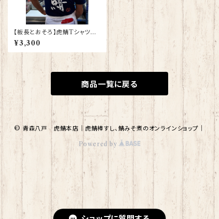
【板長とおそろ】虎鯖Tシャツ
※注文時にサイズを指定くださ
¥3,300
い
商品一覧に戻る
© 青森八戸 虎鯖本店｜虎鯖棒すし、鯖みそ煮のオンラインショップ｜
Powered by
ショップに質問する